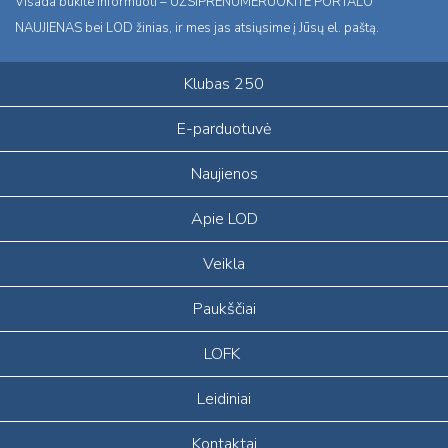
Visada būkite informuoti – UŽSIPRENUMERUOKITE PORTALO
NAUJIENAS bei LOD žinias, ir mes jas atsiųsime į Jūsų el. paštą.
Klubas 250
E-parduotuvė
Naujienos
Apie LOD
Veikla
Paukščiai
LOFK
Leidiniai
Kontaktai