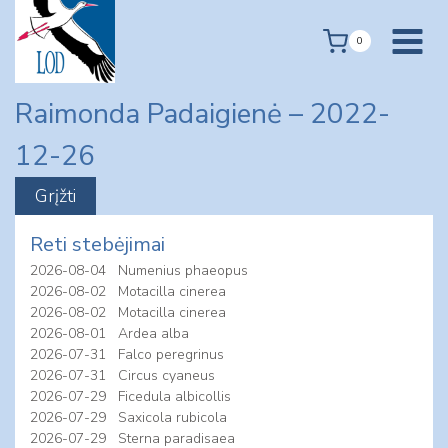
Skip
to
0
content
Raimonda Padaigienė – 2022-
12-26
Reti stebėjimai
2026-08-04
Numenius phaeopus
2026-08-02
Motacilla cinerea
2026-08-02
Motacilla cinerea
2026-08-01
Ardea alba
2026-07-31
Falco peregrinus
2026-07-31
Circus cyaneus
2026-07-29
Ficedula albicollis
2026-07-29
Saxicola rubicola
2026-07-29
Sterna paradisaea