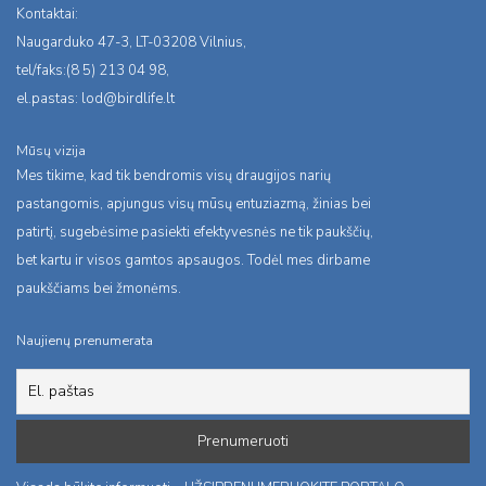
Kontaktai:
Naugarduko 47-3, LT-03208 Vilnius,
tel/faks:(8 5) 213 04 98,
el.pastas:
lod@birdlife.lt
Mūsų vizija
Mes tikime, kad tik bendromis visų draugijos narių
pastangomis, apjungus visų mūsų entuziazmą, žinias bei
patirtį, sugebėsime pasiekti efektyvesnės ne tik paukščių,
bet kartu ir visos gamtos apsaugos. Todėl mes dirbame
paukščiams bei žmonėms.
Naujienų prenumerata