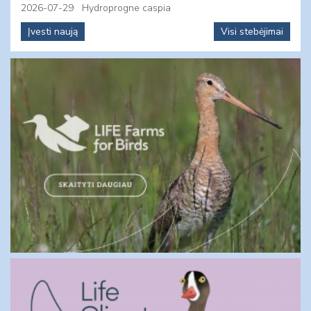
2026-07-29
Hydroprogne caspia
Įvesti naują
Visi stebėjimai