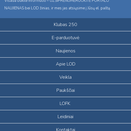
Visada būkite informuoti – UŽSIPRENUMERUOKITE PORTALO
NAUJIENAS bei LOD žinias, ir mes jas atsiųsime į Jūsų el. paštą.
Klubas 250
E-parduotuvė
Naujienos
Apie LOD
Veikla
Paukščiai
LOFK
Leidiniai
Kontaktai