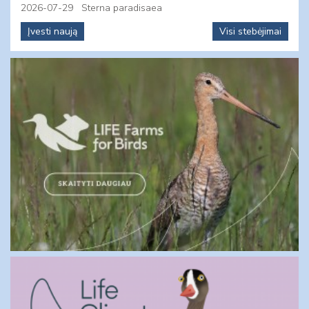
2026-07-29
Sterna paradisaea
Įvesti naują
Visi stebėjimai