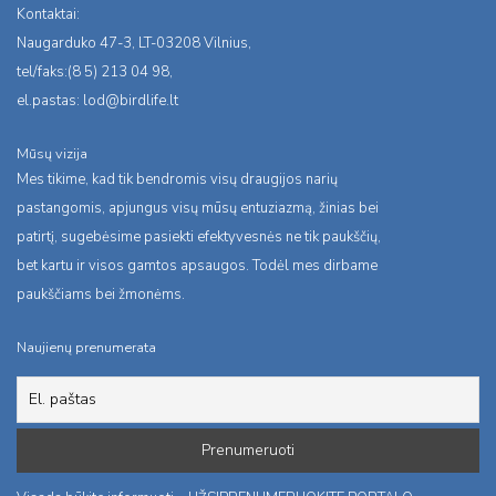
Kontaktai:
Naugarduko 47-3, LT-03208 Vilnius,
tel/faks:(8 5) 213 04 98,
el.pastas:
lod@birdlife.lt
Mūsų vizija
Mes tikime, kad tik bendromis visų draugijos narių
pastangomis, apjungus visų mūsų entuziazmą, žinias bei
patirtį, sugebėsime pasiekti efektyvesnės ne tik paukščių,
bet kartu ir visos gamtos apsaugos. Todėl mes dirbame
paukščiams bei žmonėms.
Naujienų prenumerata