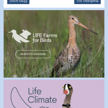
Įvesti naują
Visi stebėjimai