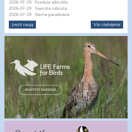
2026-07-29
Ficedula albicollis
2026-07-29
Saxicola rubicola
2026-07-29
Sterna paradisaea
Įvesti naują
Visi stebėjimai