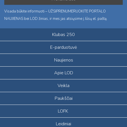
Visada būkite informuoti – UŽSIPRENUMERUOKITE PORTALO
NAUJIENAS bei LOD žinias, ir mes jas atsiųsime į Jūsų el. paštą.
Klubas 250
E-parduotuvė
Naujienos
Apie LOD
Veikla
Paukščiai
LOFK
Leidiniai