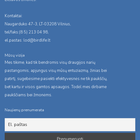
Kontaktai:
Naugarduko 47-3, LT-03208 Vilnius,
tel/faks:(8 5) 213 04 98,
el.pastas:
lod@birdlife.lt
Mūsų vizija
Mes tikime, kad tik bendromis visų draugijos narių
pastangomis, apjungus visų mūsų entuziazmą, žinias bei
patirtį, sugebėsime pasiekti efektyvesnės ne tik paukščių,
bet kartu ir visos gamtos apsaugos. Todėl mes dirbame
paukščiams bei žmonėms.
Naujienų prenumerata