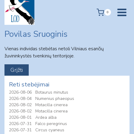
Skip
to
0
content
Povilas Sruoginis
Vienas individas stebėtas netoli Vilniaus esančių
žuvininkystės tvenkinių teritorijoje.
Reti stebėjimai
2026-08-06
Botaurus minutus
2026-08-04
Numenius phaeopus
2026-08-02
Motacilla cinerea
2026-08-02
Motacilla cinerea
2026-08-01
Ardea alba
2026-07-31
Falco peregrinus
2026-07-31
Circus cyaneus