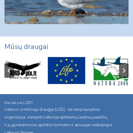
Mūsų draugai
Kas tai yra LOD?
Lietuvos ornitologu draugija (LOD) - tai nevyriausybinė
organizacija, vienijanti Lietuvoje aptinkamų laukinių paukščių
ir jų gyvenamosios aplinkos tyrimams ir apsaugai neabejingus
Lietuvos žmones.