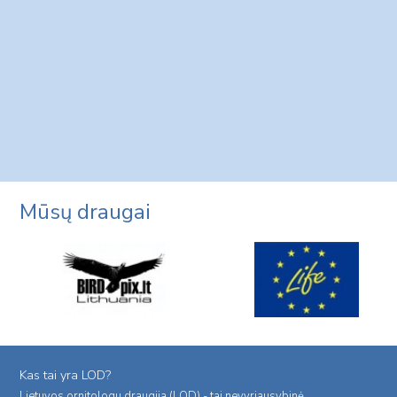
Mūsų draugai
Kas tai yra LOD?
Lietuvos ornitologu draugija (LOD) - tai nevyriausybinė