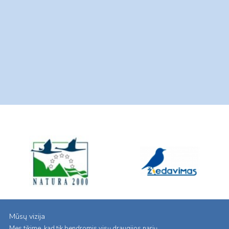
Mūsų vizija
Mes tikime, kad tik bendromis visų draugijos narių