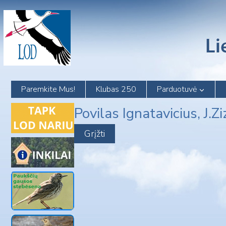
Skip
to
content
Paremkite Mus!
Klubas 250
Parduotuvė
Povilas Ignatavicius, J.