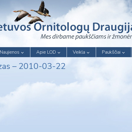
Naujienos
Apie LOD
Veikla
Paukščiai
Zizas – 2010-03-22