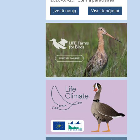
2026-07-29
Sterna paradisaea
Įvesti naują
Visi stebėjimai