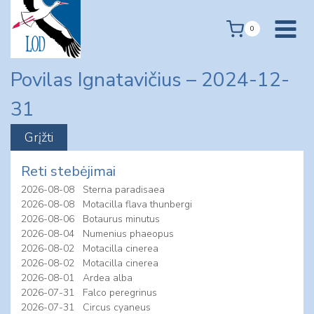
Skip
to
0
content
Povilas Ignatavičius – 2024-12-
31
Reti stebėjimai
2026-08-08
Sterna paradisaea
2026-08-08
Motacilla flava thunbergi
2026-08-06
Botaurus minutus
2026-08-04
Numenius phaeopus
2026-08-02
Motacilla cinerea
2026-08-02
Motacilla cinerea
2026-08-01
Ardea alba
2026-07-31
Falco peregrinus
2026-07-31
Circus cyaneus