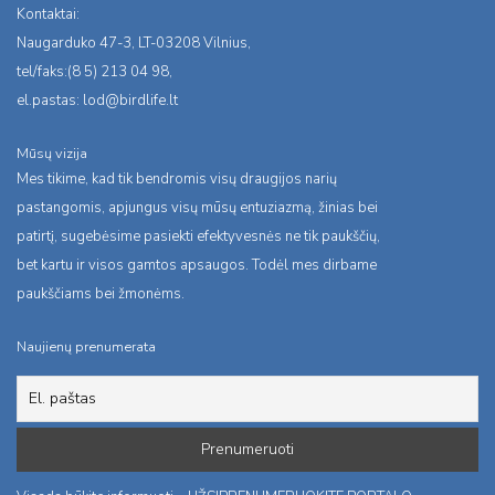
Kontaktai:
Naugarduko 47-3, LT-03208 Vilnius,
tel/faks:(8 5) 213 04 98,
el.pastas:
lod@birdlife.lt
Mūsų vizija
Mes tikime, kad tik bendromis visų draugijos narių
pastangomis, apjungus visų mūsų entuziazmą, žinias bei
patirtį, sugebėsime pasiekti efektyvesnės ne tik paukščių,
bet kartu ir visos gamtos apsaugos. Todėl mes dirbame
paukščiams bei žmonėms.
Naujienų prenumerata