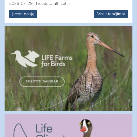
2026-07-29
Ficedula albicollis
Įvesti naują
Visi stebėjimai