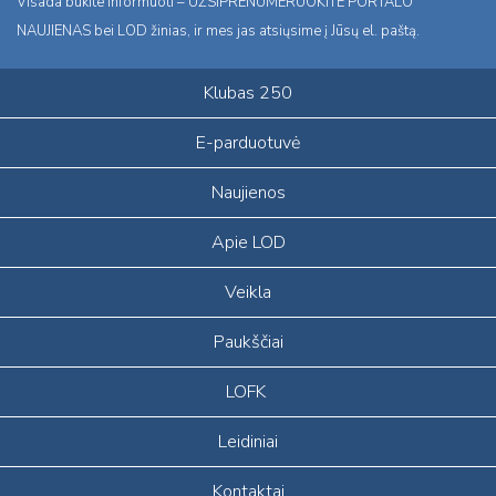
Visada būkite informuoti – UŽSIPRENUMERUOKITE PORTALO
NAUJIENAS bei LOD žinias, ir mes jas atsiųsime į Jūsų el. paštą.
Klubas 250
E-parduotuvė
Naujienos
Apie LOD
Veikla
Paukščiai
LOFK
Leidiniai
Kontaktai