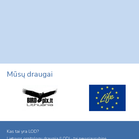
Mūsų draugai
Kas tai yra LOD?
Lietuvos ornitologu draugija (LOD) - tai nevyriausybinė