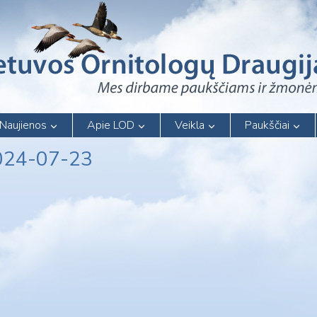
Naujienos
Apie LOD
Veikla
Paukščiai
 2024-07-23