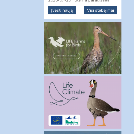
2026-07-29
Sterna paradisaea
Įvesti naują
Visi stebėjimai