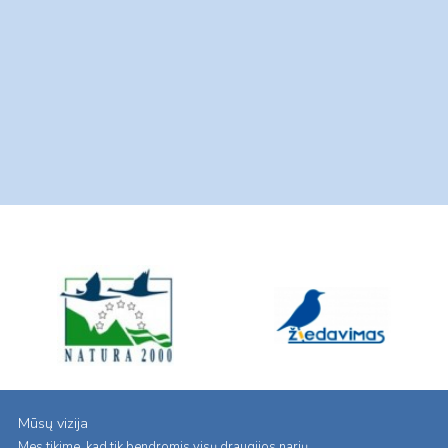
Mūsų vizija
Mes tikime, kad tik bendromis visų draugijos narių