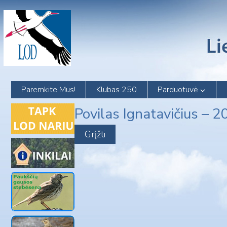
Skip
to
content
Paremkite Mus!
Klubas 250
Parduotuvė
Povilas Ignatavičius –