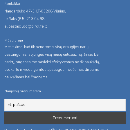
Kontaktai:
Naugarduko 47-3, LT-03208 Vilnius,
tel/faks:(8 5) 213 04 98,
el.pastas:
lod@birdlife.lt
Mūsų vizija
Mes tikime, kad tik bendromis visų draugijos narių
pastangomis, apjungus visų mūsų entuziazmą, žinias bei
patirtį, sugebėsime pasiekti efektyvesnės ne tik paukščių,
bet kartu ir visos gamtos apsaugos. Todėl mes dirbame
paukščiams bei žmonėms.
Naujienų prenumerata