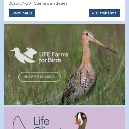
2026-07-29
Sterna paradisaea
Įvesti naują
Visi stebėjimai