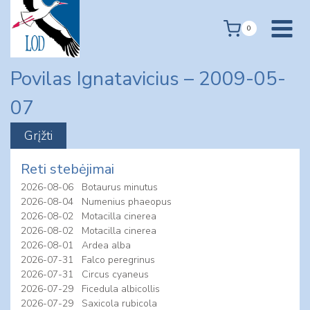
Skip
to
0
content
Povilas Ignatavicius – 2009-05-
07
Reti stebėjimai
2026-08-06
Botaurus minutus
2026-08-04
Numenius phaeopus
2026-08-02
Motacilla cinerea
2026-08-02
Motacilla cinerea
2026-08-01
Ardea alba
2026-07-31
Falco peregrinus
2026-07-31
Circus cyaneus
2026-07-29
Ficedula albicollis
2026-07-29
Saxicola rubicola