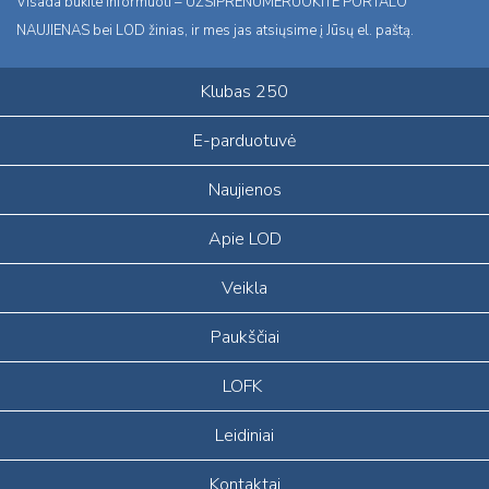
Visada būkite informuoti – UŽSIPRENUMERUOKITE PORTALO
NAUJIENAS bei LOD žinias, ir mes jas atsiųsime į Jūsų el. paštą.
Klubas 250
E-parduotuvė
Naujienos
Apie LOD
Veikla
Paukščiai
LOFK
Leidiniai
Kontaktai