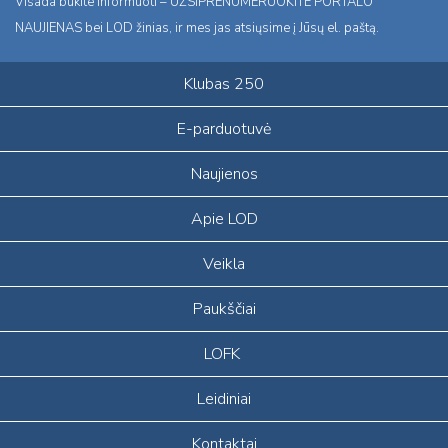
Visada būkite informuoti – UŽSIPRENUMERUOKITE PORTALO
NAUJIENAS bei LOD žinias, ir mes jas atsiųsime į Jūsų el. paštą.
Klubas 250
E-parduotuvė
Naujienos
Apie LOD
Veikla
Paukščiai
LOFK
Leidiniai
Kontaktai