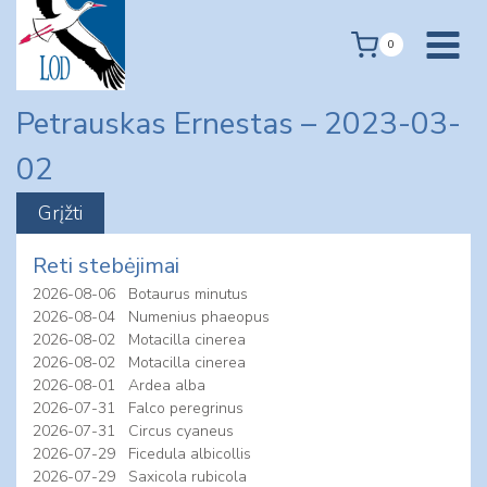
Skip
to
0
content
Petrauskas Ernestas – 2023-03-
02
Reti stebėjimai
2026-08-06
Botaurus minutus
2026-08-04
Numenius phaeopus
2026-08-02
Motacilla cinerea
2026-08-02
Motacilla cinerea
2026-08-01
Ardea alba
2026-07-31
Falco peregrinus
2026-07-31
Circus cyaneus
2026-07-29
Ficedula albicollis
2026-07-29
Saxicola rubicola