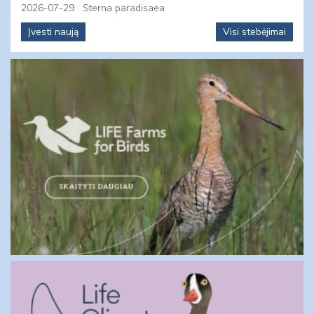
2026-07-29
Sterna paradisaea
Įvesti naują
Visi stebėjimai