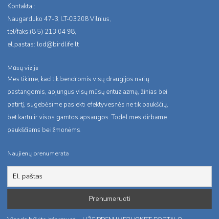
Kontaktai:
Naugarduko 47-3, LT-03208 Vilnius,
tel/faks:(8 5) 213 04 98,
el.pastas:
lod@birdlife.lt
Mūsų vizija
Mes tikime, kad tik bendromis visų draugijos narių
pastangomis, apjungus visų mūsų entuziazmą, žinias bei
patirtį, sugebėsime pasiekti efektyvesnės ne tik paukščių,
bet kartu ir visos gamtos apsaugos. Todėl mes dirbame
paukščiams bei žmonėms.
Naujienų prenumerata