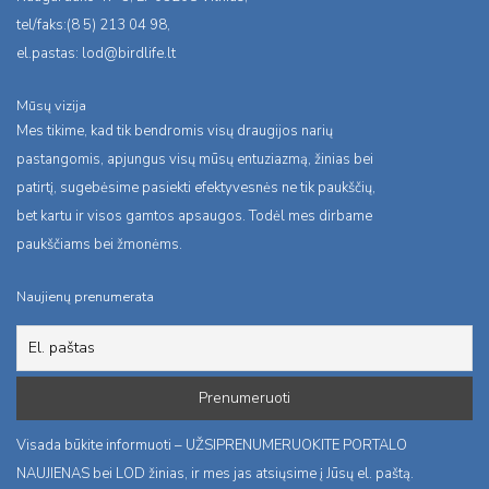
tel/faks:(8 5) 213 04 98,
el.pastas:
lod@birdlife.lt
Mūsų vizija
Mes tikime, kad tik bendromis visų draugijos narių
pastangomis, apjungus visų mūsų entuziazmą, žinias bei
patirtį, sugebėsime pasiekti efektyvesnės ne tik paukščių,
bet kartu ir visos gamtos apsaugos. Todėl mes dirbame
paukščiams bei žmonėms.
Naujienų prenumerata
Visada būkite informuoti – UŽSIPRENUMERUOKITE PORTALO
NAUJIENAS bei LOD žinias, ir mes jas atsiųsime į Jūsų el. paštą.