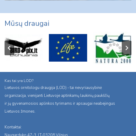
Mūsų draugai
Kas tai yra LOD?
Lietuvos ornitologu draugija (LOD) - tai nevyriausybinė
organizacija, vienijanti Lietuvoje aptinkamų laukinių paukščių
ir jų gyvenamosios aplinkos tyrimams ir apsaugai neabejingus
Lietuvos žmones.
Kontaktai:
Naugarduko 47-3, LT-03208 Vilnius,