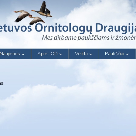
Naujienos
Apie LOD
Veikla
Paukščiai
as