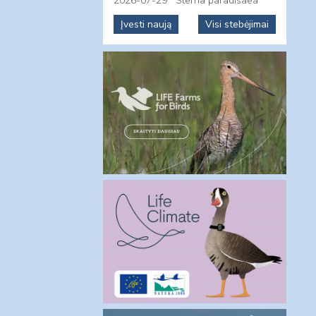
2026-07-29
Sterna paradisaea
Įvesti naują
Visi stebėjimai