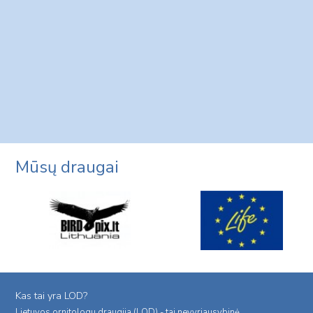
Mūsų draugai
Kas tai yra LOD?
Lietuvos ornitologu draugija (LOD) - tai nevyriausybinė