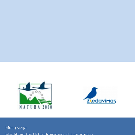
Mūsų vizija
Mes tikime, kad tik bendromis visų draugijos narių