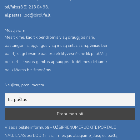
tel/faks:(8 5) 213 04 98,
el.pastas:
lod@birdlife.lt
Mūsų vizija
Mes tikime, kad tik bendromis visų draugijos narių
pastangomis, apjungus visų mūsų entuziazmą, žinias bei
patirtį, sugebėsime pasiekti efektyvesnės ne tik paukščių,
bet kartu ir visos gamtos apsaugos. Todėl mes dirbame
paukščiams bei žmonėms.
Naujienų prenumerata
Visada būkite informuoti – UŽSIPRENUMERUOKITE PORTALO
NAUJIENAS bei LOD žinias, ir mes jas atsiųsime į Jūsų el. paštą.