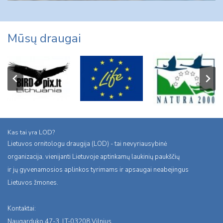
Mūsų draugai
Kas tai yra LOD?
Lietuvos ornitologu draugija (LOD) - tai nevyriausybinė
organizacija, vienijanti Lietuvoje aptinkamų laukinių paukščių
ir jų gyvenamosios aplinkos tyrimams ir apsaugai neabejingus
Lietuvos žmones.
Kontaktai:
Naugarduko 47-3, LT-03208 Vilnius,