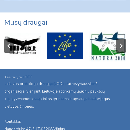
Mūsų draugai
Kas tai yra LOD?
Lietuvos ornitologu draugija (LOD) - tai nevyriausybinė
organizacija, vienijanti Lietuvoje aptinkamų laukinių paukščių
ir jų gyvenamosios aplinkos tyrimams ir apsaugai neabejingus
Lietuvos žmones.
Kontaktai:
Naugarduko 47-3, LT-03208 Vilnius,