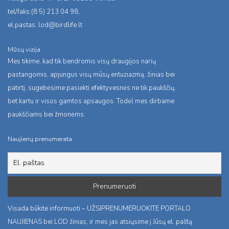
tel/faks:(8 5) 213 04 98,
el.pastas:
lod@birdlife.lt
Mūsų vizija
Mes tikime, kad tik bendromis visų draugijos narių
pastangomis, apjungus visų mūsų entuziazmą, žinias bei
patirtį, sugebėsime pasiekti efektyvesnės ne tik paukščių,
bet kartu ir visos gamtos apsaugos. Todėl mes dirbame
paukščiams bei žmonėms.
Naujienų prenumerata
Visada būkite informuoti – UŽSIPRENUMERUOKITE PORTALO
NAUJIENAS bei LOD žinias, ir mes jas atsiųsime į Jūsų el. paštą.