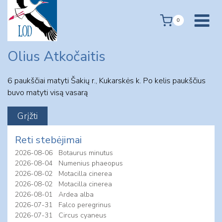
Skip
to
0
content
Olius Atkočaitis
6 paukščiai matyti Šakių r., Kukarskės k. Po kelis paukščius
buvo matyti visą vasarą
Reti stebėjimai
2026-08-06
Botaurus minutus
2026-08-04
Numenius phaeopus
2026-08-02
Motacilla cinerea
2026-08-02
Motacilla cinerea
2026-08-01
Ardea alba
2026-07-31
Falco peregrinus
2026-07-31
Circus cyaneus