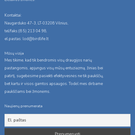
Kontaktai:
Naugarduko 47-3, LT-03208 Vilnius,
tel/faks:(8 5) 213 04 98,
el.pastas:
lod@birdlife.lt
Mūsų vizija
Mes tikime, kad tik bendromis visų draugijos narių
pastangomis, apjungus visų mūsų entuziazmą, žinias bei
patirtį, sugebėsime pasiekti efektyvesnės ne tik paukščių,
bet kartu ir visos gamtos apsaugos. Todėl mes dirbame
paukščiams bei žmonėms.
Naujienų prenumerata