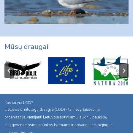
Mūsų draugai
Kas tai yra LOD?
Lietuvos ornitologu draugija (LOD) - tai nevyriausybinė
organizacija, vienijanti Lietuvoje aptinkamų laukinių paukščių
ir jų gyvenamosios aplinkos tyrimams ir apsaugai neabejingus
Lietuvos žmones.