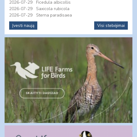
2026-07-29
Ficedula albicollis
2026-07-29
Saxicola rubicola
2026-07-29
Sterna paradisaea
Įvesti naują
Visi stebėjimai