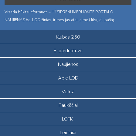
Visada būkite informuoti – UŽSIPRENUMERUOKITE PORTALO
NAUJIENAS bei LOD žinias, ir mes jas atsiųsime į Jūsų el. paštą.
Klubas 250
E-parduotuvė
Naujienos
Apie LOD
Veikla
Paukščiai
LOFK
Leidiniai