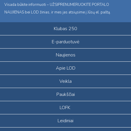
Visada būkite informuoti – UŽSIPRENUMERUOKITE PORTALO
NAUJIENAS bei LOD žinias, ir mes jas atsiųsime į Jūsų el. paštą.
Klubas 250
E-parduotuvė
Naujienos
Apie LOD
Veikla
Paukščiai
LOFK
Leidiniai