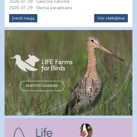
2026-07-29
Saxicola rubicola
2026-07-29
Sterna paradisaea
Įvesti naują
Visi stebėjimai