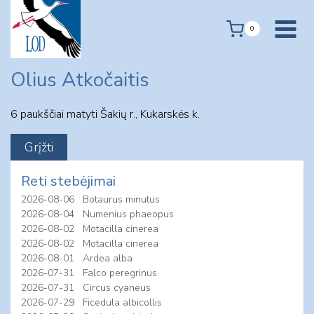
Skip
to
0
content
Olius Atkočaitis
6 paukščiai matyti Šakių r., Kukarskės k.
Reti stebėjimai
2026-08-06
Botaurus minutus
2026-08-04
Numenius phaeopus
2026-08-02
Motacilla cinerea
2026-08-02
Motacilla cinerea
2026-08-01
Ardea alba
2026-07-31
Falco peregrinus
2026-07-31
Circus cyaneus
2026-07-29
Ficedula albicollis