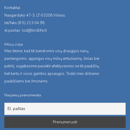
Kontaktai:
Naugarduko 47-3, LT-03208 Vilnius,
tel/faks:(8 5) 213 04 98,
el.pastas:
lod@birdlife.lt
Mūsų vizija
Mes tikime, kad tik bendromis visų draugijos narių
pastangomis, apjungus visų mūsų entuziazmą, žinias bei
patirtį, sugebėsime pasiekti efektyvesnės ne tik paukščių,
bet kartu ir visos gamtos apsaugos. Todėl mes dirbame
paukščiams bei žmonėms.
Naujienų prenumerata