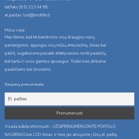
tel/faks:(8 5) 213 04 98,
el.pastas:
lod@birdlife.lt
Mūsų vizija
Mes tikime, kad tik bendromis visų draugijos narių
pastangomis, apjungus visų mūsų entuziazmą, žinias bei
patirtį, sugebėsime pasiekti efektyvesnės ne tik paukščių,
bet kartu ir visos gamtos apsaugos. Todėl mes dirbame
paukščiams bei žmonėms.
Naujienų prenumerata
Visada būkite informuoti – UŽSIPRENUMERUOKITE PORTALO
NAUJIENAS bei LOD žinias, ir mes jas atsiųsime į Jūsų el. paštą.