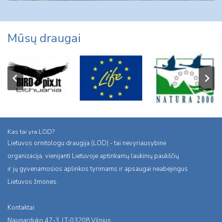
Mūsų draugai
Kas tai yra LOD?
Lietuvos ornitologu draugija (LOD) - tai nevyriausybinė
organizacija, vienijanti Lietuvoje aptinkamų laukinių paukščių
ir jų gyvenamosios aplinkos tyrimams ir apsaugai neabejingus
Lietuvos žmones.
Kontaktai:
Naugarduko 47-3, LT-03208 Vilnius,