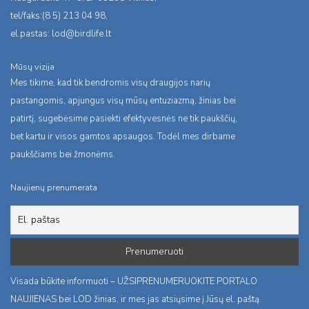
tel/faks:(8 5) 213 04 98,
el.pastas:
lod@birdlife.lt
Mūsų vizija
Mes tikime, kad tik bendromis visų draugijos narių
pastangomis, apjungus visų mūsų entuziazmą, žinias bei
patirtį, sugebėsime pasiekti efektyvesnės ne tik paukščių,
bet kartu ir visos gamtos apsaugos. Todėl mes dirbame
paukščiams bei žmonėms.
Naujienų prenumerata
Visada būkite informuoti – UŽSIPRENUMERUOKITE PORTALO
NAUJIENAS bei LOD žinias, ir mes jas atsiųsime į Jūsų el. paštą.