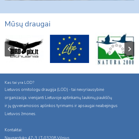
Mūsų draugai
Kas tai yra LOD?
Lietuvos ornitologu draugija (LOD) - tai nevyriausybinė
organizacija, vienijanti Lietuvoje aptinkamų laukinių paukščių
ir jų gyvenamosios aplinkos tyrimams ir apsaugai neabejingus
Lietuvos žmones.
Kontaktai:
Naugarduko 47-3, LT-03208 Vilnius,