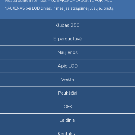
Visada būkite informuoti – UŽSIPRENUMERUOKITE PORTALO
NAUJIENAS bei LOD žinias, ir mes jas atsiųsime į Jūsų el. paštą.
Klubas 250
E-parduotuvė
Naujienos
Apie LOD
Veikla
Paukščiai
LOFK
Leidiniai
Kontaktai