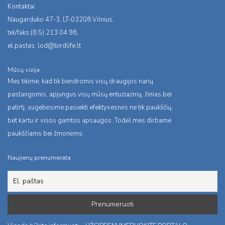
Kontaktai:
Naugarduko 47-3, LT-03208 Vilnius,
tel/faks:(8 5) 213 04 98,
el.pastas:
lod@birdlife.lt
Mūsų vizija
Mes tikime, kad tik bendromis visų draugijos narių
pastangomis, apjungus visų mūsų entuziazmą, žinias bei
patirtį, sugebėsime pasiekti efektyvesnės ne tik paukščių,
bet kartu ir visos gamtos apsaugos. Todėl mes dirbame
paukščiams bei žmonėms.
Naujienų prenumerata