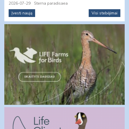
2026-07-29
Sterna paradisaea
Įvesti naują
Visi stebėjimai