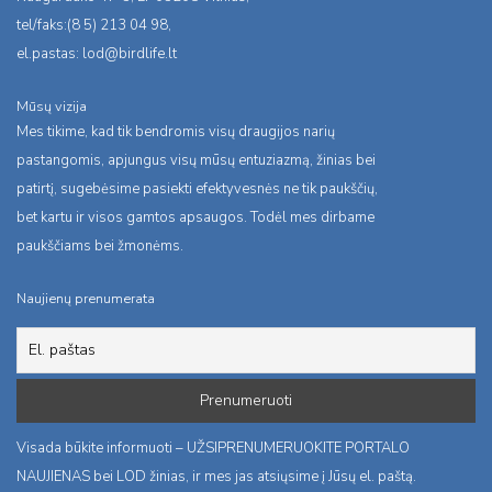
tel/faks:(8 5) 213 04 98,
el.pastas:
lod@birdlife.lt
Mūsų vizija
Mes tikime, kad tik bendromis visų draugijos narių
pastangomis, apjungus visų mūsų entuziazmą, žinias bei
patirtį, sugebėsime pasiekti efektyvesnės ne tik paukščių,
bet kartu ir visos gamtos apsaugos. Todėl mes dirbame
paukščiams bei žmonėms.
Naujienų prenumerata
Visada būkite informuoti – UŽSIPRENUMERUOKITE PORTALO
NAUJIENAS bei LOD žinias, ir mes jas atsiųsime į Jūsų el. paštą.