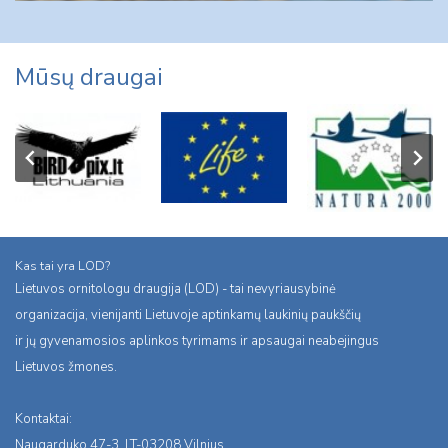
Mūsų draugai
Kas tai yra LOD?
Lietuvos ornitologu draugija (LOD) - tai nevyriausybinė
organizacija, vienijanti Lietuvoje aptinkamų laukinių paukščių
ir jų gyvenamosios aplinkos tyrimams ir apsaugai neabejingus
Lietuvos žmones.
Kontaktai:
Naugarduko 47-3, LT-03208 Vilnius,