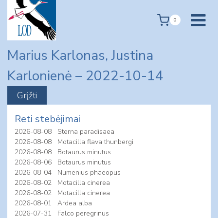
Skip
to
0
content
Marius Karlonas, Justina
Karlonienė – 2022-10-14
Reti stebėjimai
2026-08-08
Sterna paradisaea
2026-08-08
Motacilla flava thunbergi
2026-08-08
Botaurus minutus
2026-08-06
Botaurus minutus
2026-08-04
Numenius phaeopus
2026-08-02
Motacilla cinerea
2026-08-02
Motacilla cinerea
2026-08-01
Ardea alba
2026-07-31
Falco peregrinus