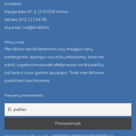
Kontaktai:
Naugarduko 47-3, LT-03208 Vilnius,
tel/faks:(8 5) 213 04 98,
el.pastas:
lod@birdlife.lt
Mūsų vizija
Mes tikime, kad tik bendromis visų draugijos narių
pastangomis, apjungus visų mūsų entuziazmą, žinias bei
patirtį, sugebėsime pasiekti efektyvesnės ne tik paukščių,
bet kartu ir visos gamtos apsaugos. Todėl mes dirbame
paukščiams bei žmonėms.
Naujienų prenumerata