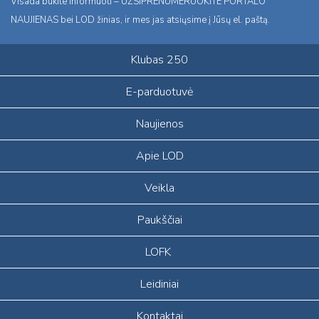
Visada būkite informuoti – UŽSIPRENUMERUOKITE PORTALO
NAUJIENAS bei LOD žinias, ir mes jas atsiųsime į Jūsų el. paštą.
Klubas 250
E-parduotuvė
Naujienos
Apie LOD
Veikla
Paukščiai
LOFK
Leidiniai
Kontaktai