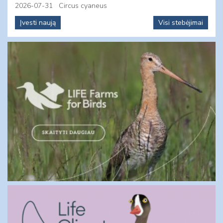
2026-07-31
Circus cyaneus
Įvesti naują
Visi stebėjimai