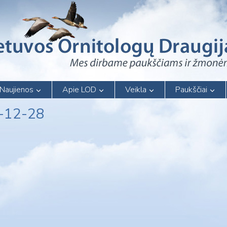
Naujienos
Apie LOD
Veikla
Paukščiai
2-12-28