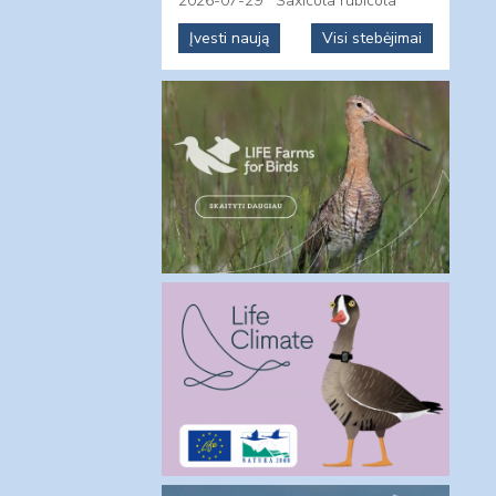
2026-07-29
Saxicola rubicola
Įvesti naują
Visi stebėjimai