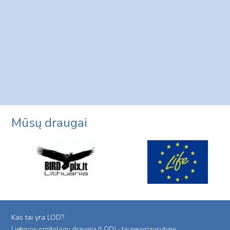
Mūsų draugai
Kas tai yra LOD?
Lietuvos ornitologu draugija (LOD) - tai nevyriausybinė