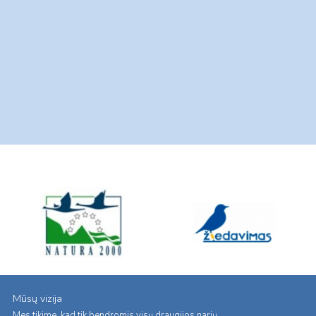
Mūsų vizija
Mes tikime, kad tik bendromis visų draugijos narių