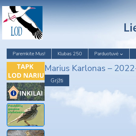
Skip
to
content
Paremkite Mus!
Klubas 250
Parduotuvė
Marius Karlonas – 202