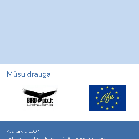
Mūsų draugai
Kas tai yra LOD?
Lietuvos ornitologu draugija (LOD) - tai nevyriausybinė