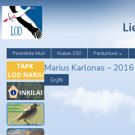
Skip
to
content
Paremkite Mus!
Klubas 250
Parduotuvė
Marius Karlonas – 201