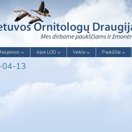
Naujienos
Apie LOD
Veikla
Paukščiai
6-04-13