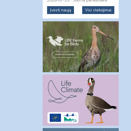
2026-07-29
Sterna paradisaea
Įvesti naują
Visi stebėjimai