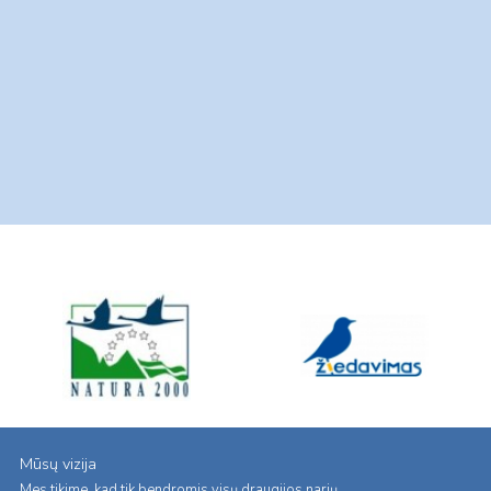
Mūsų vizija
Mes tikime, kad tik bendromis visų draugijos narių