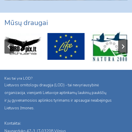
Mūsų draugai
Kas tai yra LOD?
Lietuvos ornitologu draugija (LOD) - tai nevyriausybinė
organizacija, vienijanti Lietuvoje aptinkamų laukinių paukščių
ir jų gyvenamosios aplinkos tyrimams ir apsaugai neabejingus
Lietuvos žmones.
Kontaktai:
Naugarduko 47-3, LT-03208 Vilnius,