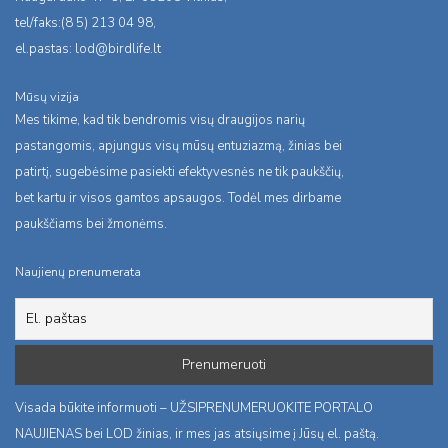
tel/faks:(8 5) 213 04 98,
el.pastas:
lod@birdlife.lt
Mūsų vizija
Mes tikime, kad tik bendromis visų draugijos narių
pastangomis, apjungus visų mūsų entuziazmą, žinias bei
patirtį, sugebėsime pasiekti efektyvesnės ne tik paukščių,
bet kartu ir visos gamtos apsaugos. Todėl mes dirbame
paukščiams bei žmonėms.
Naujienų prenumerata
Visada būkite informuoti – UŽSIPRENUMERUOKITE PORTALO
NAUJIENAS bei LOD žinias, ir mes jas atsiųsime į Jūsų el. paštą.