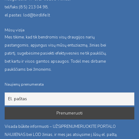
tel/faks:(8 5) 213 04 98,
el.pastas:
lod@birdlife.lt
Mūsų vizija
Mes tikime, kad tik bendromis visų draugijos narių
pastangomis, apjungus visų mūsų entuziazmą, žinias bei
patirtį, sugebėsime pasiekti efektyvesnės ne tik paukščių,
bet kartu ir visos gamtos apsaugos. Todėl mes dirbame
paukščiams bei žmonėms.
Naujienų prenumerata
Visada būkite informuoti – UŽSIPRENUMERUOKITE PORTALO
NAUJIENAS bei LOD žinias, ir mes jas atsiųsime į Jūsų el. paštą.