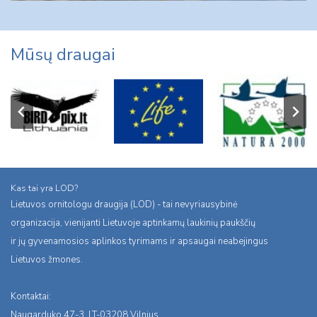
Mūsų draugai
Kas tai yra LOD?
Lietuvos ornitologu draugija (LOD) - tai nevyriausybinė
organizacija, vienijanti Lietuvoje aptinkamų laukinių paukščių
ir jų gyvenamosios aplinkos tyrimams ir apsaugai neabejingus
Lietuvos žmones.
Kontaktai:
Naugarduko 47-3, LT-03208 Vilnius,