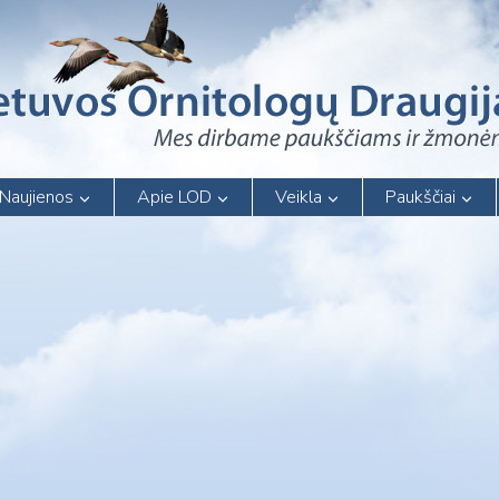
Naujienos
Apie LOD
Veikla
Paukščiai