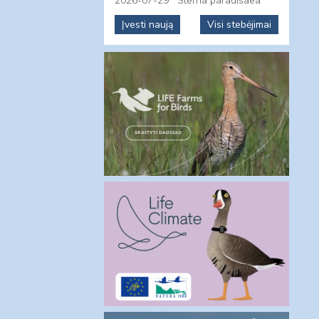
2026-07-29
Sterna paradisaea
Įvesti naują
Visi stebėjimai