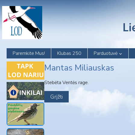
Skip
to
content
Paremkite Mus!
Klubas 250
Parduotuvė
Mantas Miliauskas
Stebėta Ventės rage.