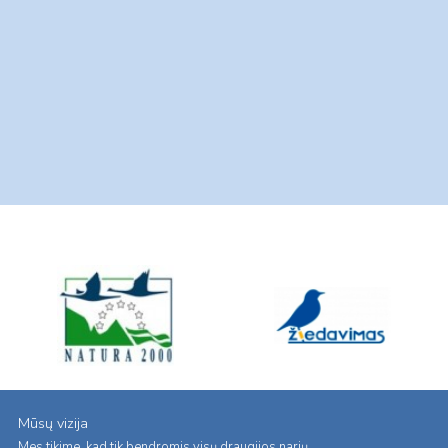
Mūsų vizija
Mes tikime, kad tik bendromis visų draugijos narių