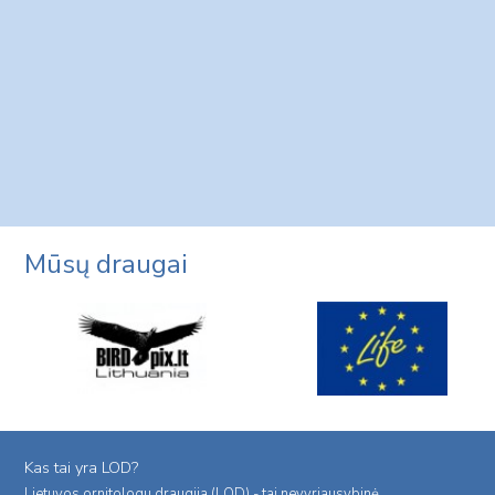
Mūsų draugai
Kas tai yra LOD?
Lietuvos ornitologu draugija (LOD) - tai nevyriausybinė