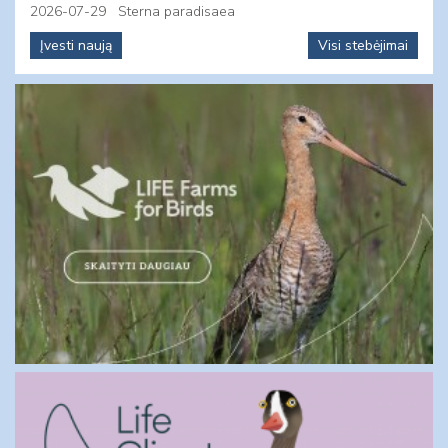
2026-07-29
Sterna paradisaea
Įvesti naują
Visi stebėjimai