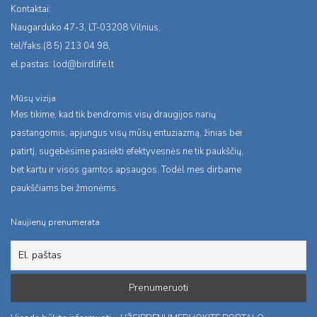
Kontaktai:
Naugarduko 47-3, LT-03208 Vilnius,
tel/faks:(8 5) 213 04 98,
el.pastas:
lod@birdlife.lt
Mūsų vizija
Mes tikime, kad tik bendromis visų draugijos narių
pastangomis, apjungus visų mūsų entuziazmą, žinias bei
patirtį, sugebėsime pasiekti efektyvesnės ne tik paukščių,
bet kartu ir visos gamtos apsaugos. Todėl mes dirbame
paukščiams bei žmonėms.
Naujienų prenumerata