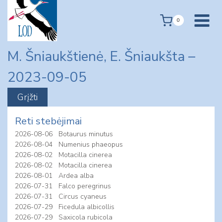
Skip
to
0
content
M. Šniaukštienė, E. Šniaukšta –
2023-09-05
Reti stebėjimai
2026-08-06
Botaurus minutus
2026-08-04
Numenius phaeopus
2026-08-02
Motacilla cinerea
2026-08-02
Motacilla cinerea
2026-08-01
Ardea alba
2026-07-31
Falco peregrinus
2026-07-31
Circus cyaneus
2026-07-29
Ficedula albicollis
2026-07-29
Saxicola rubicola