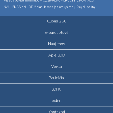
Visada būkite informuoti – UŽSIPRENUMERUOKITE PORTALO
NAUJIENAS bei LOD žinias, ir mes jas atsiųsime į Jūsų el. paštą.
Klubas 250
E-parduotuvė
Naujienos
Apie LOD
Veikla
Paukščiai
LOFK
Leidiniai
Kontaktai