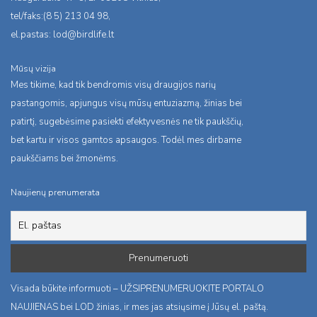
tel/faks:(8 5) 213 04 98,
el.pastas:
lod@birdlife.lt
Mūsų vizija
Mes tikime, kad tik bendromis visų draugijos narių
pastangomis, apjungus visų mūsų entuziazmą, žinias bei
patirtį, sugebėsime pasiekti efektyvesnės ne tik paukščių,
bet kartu ir visos gamtos apsaugos. Todėl mes dirbame
paukščiams bei žmonėms.
Naujienų prenumerata
Visada būkite informuoti – UŽSIPRENUMERUOKITE PORTALO
NAUJIENAS bei LOD žinias, ir mes jas atsiųsime į Jūsų el. paštą.