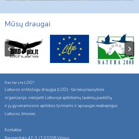
Mūsų draugai
Kas tai yra LOD?
Lietuvos ornitologu draugija (LOD) - tai nevyriausybinė
organizacija, vienijanti Lietuvoje aptinkamų laukinių paukščių
ir jų gyvenamosios aplinkos tyrimams ir apsaugai neabejingus
Lietuvos žmones.
Kontaktai:
Naugarduko 47-3, LT-03208 Vilnius,