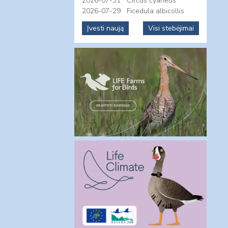
2026-07-31
Circus cyaneus
2026-07-29
Ficedula albicollis
Įvesti naują
Visi stebėjimai