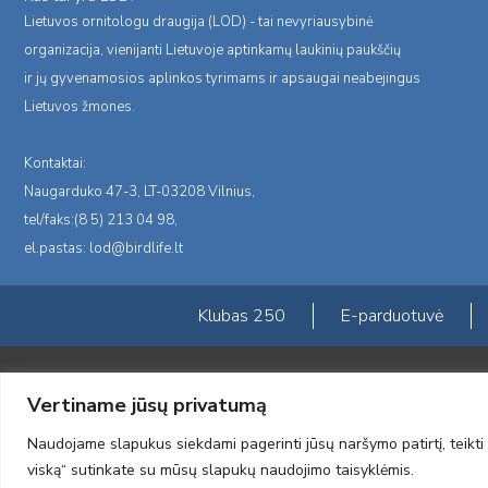
Lietuvos ornitologu draugija (LOD) - tai nevyriausybinė
organizacija, vienijanti Lietuvoje aptinkamų laukinių paukščių
ir jų gyvenamosios aplinkos tyrimams ir apsaugai neabejingus
Lietuvos žmones.
Kontaktai:
Naugarduko 47-3, LT-03208 Vilnius,
tel/faks:(8 5) 213 04 98,
el.pastas:
lod@birdlife.lt
Klubas 250
E-parduotuvė
Portalas sukurtas įgyvendinant Lietuvos Respublikos, Europos ekonominė
Vertiname jūsų privatumą
„LOD visuomeninės /gamtosauginės veiklos sustiprinimas ir įvaizdžio for
įgyvendinimo sutarties numeris 2004-LT0008-NVO-1EEE/NOR-02-059)
Naudojame slapukus siekdami pagerinti jūsų naršymo patirtį, teikti 
2012 © Lietuvos Ornitologų Draugija © 2014, Visos teisės saugomos
viską“ sutinkate su mūsų slapukų naudojimo taisyklėmis.