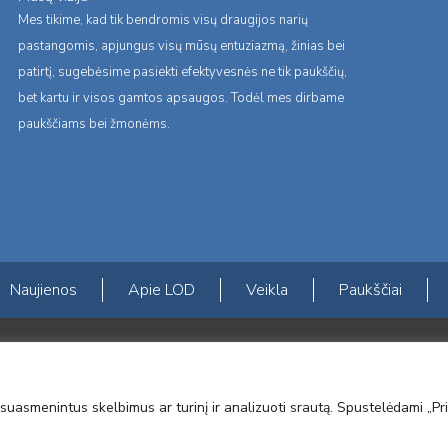
Mes tikime, kad tik bendromis visų draugijos narių
pastangomis, apjungus visų mūsų entuziazmą, žinias bei
patirtį, sugebėsime pasiekti efektyvesnės ne tik paukščių,
bet kartu ir visos gamtos apsaugos. Todėl mes dirbame
paukščiams bei žmonėms.
Naujienos
Apie LOD
Veikla
Paukščiai
s erdvės ir Norvegijos finansinių mechanizmų iš dalies finansuojamą paproje
mavimas įtraukiant visuomenę į aplinkosauginių tyrimų veiklą“ (paprojekčio
suasmenintus skelbimus ar turinį ir analizuoti srautą. Spustelėdami „Pri