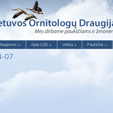
Naujienos
Apie LOD
Veikla
Paukščiai
4-07