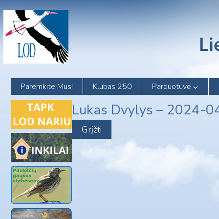
Skip
to
content
Paremkite Mus!
Klubas 250
Parduotuvė
Lukas Dvylys – 2024-0