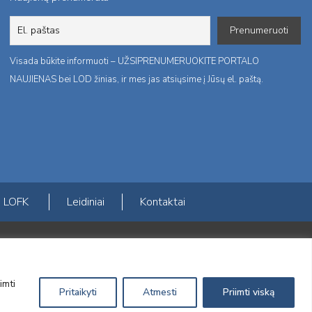
Visada būkite informuoti – UŽSIPRENUMERUOKITE PORTALO
NAUJIENAS bei LOD žinias, ir mes jas atsiųsime į Jūsų el. paštą.
LOFK
Leidiniai
Kontaktai
ktį
imti
Pritaikyti
Atmesti
Priimti viską
Sprendimas:
Electronic Solutions for Business