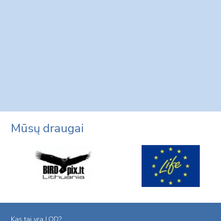
Mūsų draugai
Kas tai yra LOD?