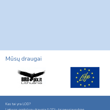
Mūsų draugai
Kas tai yra LOD?
Lietuvos ornitologu draugija (LOD) - tai nevyriausybinė