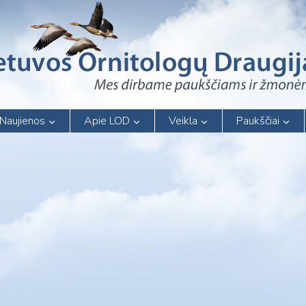
Naujienos
Apie LOD
Veikla
Paukščiai