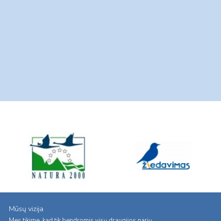
Mūsų vizija
Mes tikime, kad tik bendromis visų draugijos narių