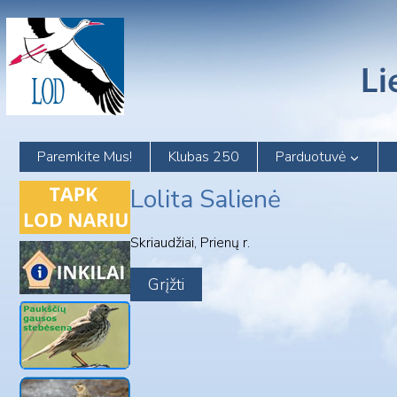
Skip
to
content
Paremkite Mus!
Klubas 250
Parduotuvė
Lolita Salienė
Skriaudžiai, Prienų r.