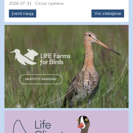
2026-07-31
Circus cyaneus
Įvesti naują
Visi stebėjimai