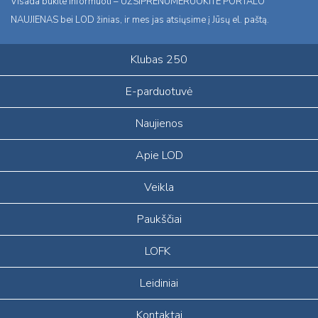
Visada būkite informuoti – UŽSIPRENUMERUOKITE PORTALO
NAUJIENAS bei LOD žinias, ir mes jas atsiųsime į Jūsų el. paštą.
Klubas 250
E-parduotuvė
Naujienos
Apie LOD
Veikla
Paukščiai
LOFK
Leidiniai
Kontaktai