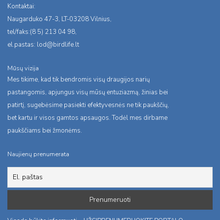
Kontaktai:
Naugarduko 47-3, LT-03208 Vilnius,
tel/faks:(8 5) 213 04 98,
el.pastas:
lod@birdlife.lt
Mūsų vizija
Mes tikime, kad tik bendromis visų draugijos narių
pastangomis, apjungus visų mūsų entuziazmą, žinias bei
patirtį, sugebėsime pasiekti efektyvesnės ne tik paukščių,
bet kartu ir visos gamtos apsaugos. Todėl mes dirbame
paukščiams bei žmonėms.
Naujienų prenumerata