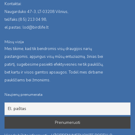
Kontaktai:
Naugarduko 47-3, LT-03208 Vilnius,
tel/faks:(8 5) 213 04 98,
el.pastas:
lod@birdlife.lt
Mūsų vizija
Mes tikime, kad tik bendromis visų draugijos narių
pastangomis, apjungus visų mūsų entuziazmą, žinias bei
patirtį, sugebėsime pasiekti efektyvesnės ne tik paukščių,
bet kartu ir visos gamtos apsaugos. Todėl mes dirbame
paukščiams bei žmonėms.
Naujienų prenumerata