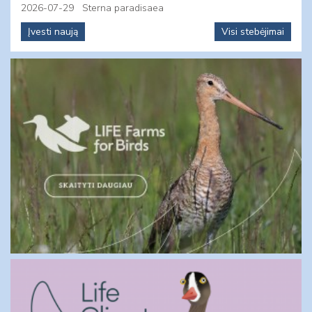
2026-07-29
Sterna paradisaea
Įvesti naują
Visi stebėjimai