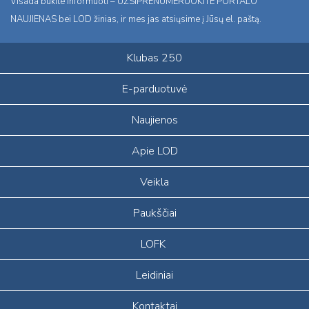
Visada būkite informuoti – UŽSIPRENUMERUOKITE PORTALO
NAUJIENAS bei LOD žinias, ir mes jas atsiųsime į Jūsų el. paštą.
Klubas 250
E-parduotuvė
Naujienos
Apie LOD
Veikla
Paukščiai
LOFK
Leidiniai
Kontaktai