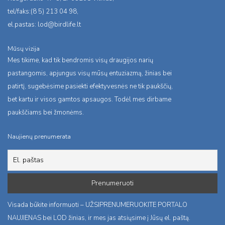
tel/faks:(8 5) 213 04 98,
el.pastas:
lod@birdlife.lt
Mūsų vizija
Mes tikime, kad tik bendromis visų draugijos narių
pastangomis, apjungus visų mūsų entuziazmą, žinias bei
patirtį, sugebėsime pasiekti efektyvesnės ne tik paukščių,
bet kartu ir visos gamtos apsaugos. Todėl mes dirbame
paukščiams bei žmonėms.
Naujienų prenumerata
Visada būkite informuoti – UŽSIPRENUMERUOKITE PORTALO
NAUJIENAS bei LOD žinias, ir mes jas atsiųsime į Jūsų el. paštą.