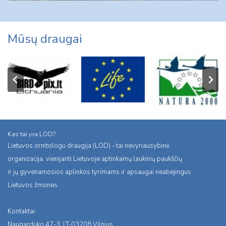
Mūsų draugai
Kas tai yra LOD?
Lietuvos ornitologu draugija (LOD) - tai nevyriausybinė
organizacija, vienijanti Lietuvoje aptinkamų laukinių paukščių
ir jų gyvenamosios aplinkos tyrimams ir apsaugai neabejingus
Lietuvos žmones.
Kontaktai:
Naugarduko 47-3, LT-03208 Vilnius,