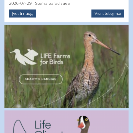
2026-07-29
Sterna paradisaea
Įvesti naują
Visi stebėjimai