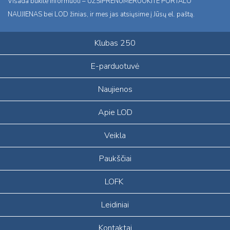
Visada būkite informuoti – UŽSIPRENUMERUOKITE PORTALO
NAUJIENAS bei LOD žinias, ir mes jas atsiųsime į Jūsų el. paštą.
Klubas 250
E-parduotuvė
Naujienos
Apie LOD
Veikla
Paukščiai
LOFK
Leidiniai
Kontaktai