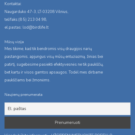
Kontaktai:
Naugarduko 47-3, LT-03208 Vilnius,
tel/faks:(8 5) 213 04 98,
el.pastas:
lod@birdlife.lt
Mūsų vizija
Mes tikime, kad tik bendromis visų draugijos narių
pastangomis, apjungus visų mūsų entuziazmą, žinias bei
patirtį, sugebėsime pasiekti efektyvesnės ne tik paukščių,
bet kartu ir visos gamtos apsaugos. Todėl mes dirbame
paukščiams bei žmonėms.
Naujienų prenumerata