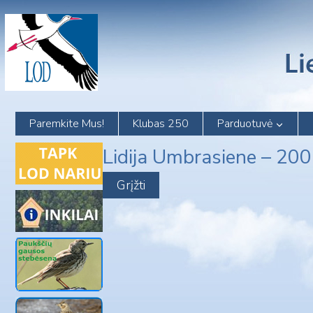
Skip
to
content
Paremkite Mus!
Klubas 250
Parduotuvė
Lidija Umbrasiene – 20