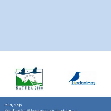
Mūsų vizija
Mes tikime, kad tik bendromis visų draugijos narių