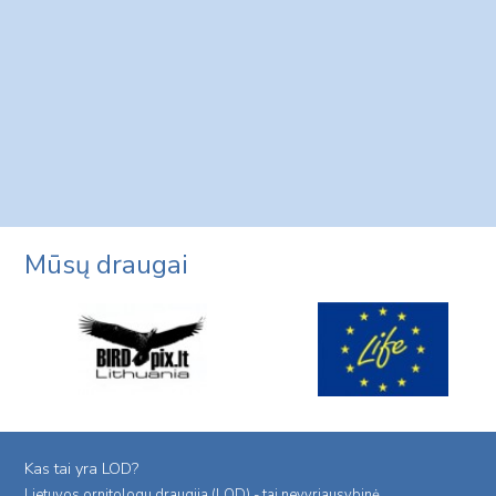
Mūsų draugai
Kas tai yra LOD?
Lietuvos ornitologu draugija (LOD) - tai nevyriausybinė