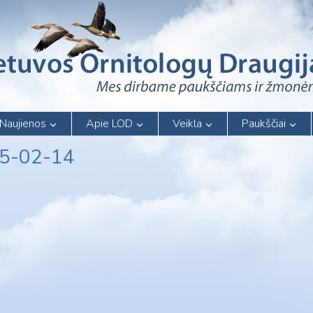
Naujienos
Apie LOD
Veikla
Paukščiai
05-02-14