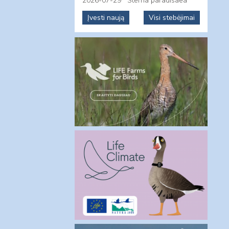
2026-07-29
Sterna paradisaea
Įvesti naują
Visi stebėjimai