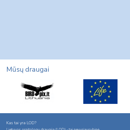
Mūsų draugai
Kas tai yra LOD?
Lietuvos ornitologu draugija (LOD) - tai nevyriausybinė