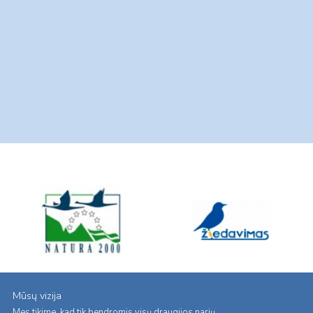
Mūsų vizija
Mes tikime, kad tik bendromis visų draugijos narių