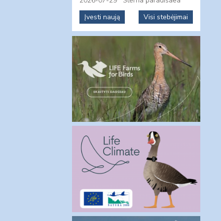
2026-07-29
Sterna paradisaea
Įvesti naują
Visi stebėjimai