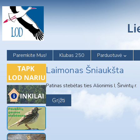
Skip
to
content
Paremkite Mus!
Klubas 250
Parduotuvė
Laimonas Šniaukšta
Patinas stebėtas ties Alionimis I, Širvintų r.