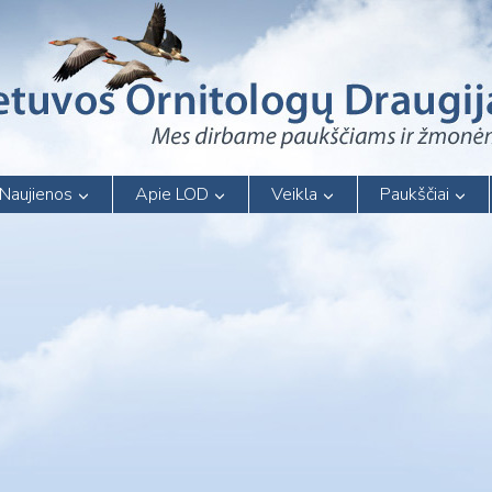
Naujienos
Apie LOD
Veikla
Paukščiai