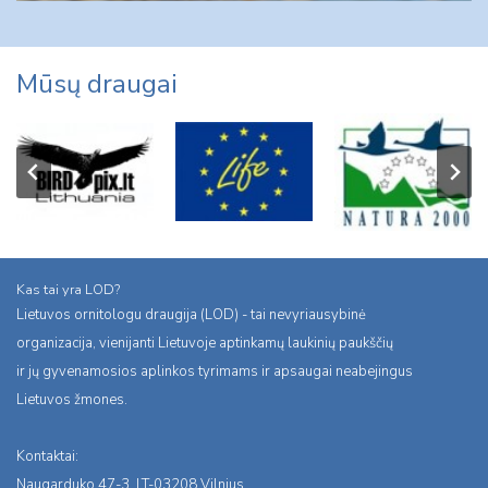
Mūsų draugai
Kas tai yra LOD?
Lietuvos ornitologu draugija (LOD) - tai nevyriausybinė
organizacija, vienijanti Lietuvoje aptinkamų laukinių paukščių
ir jų gyvenamosios aplinkos tyrimams ir apsaugai neabejingus
Lietuvos žmones.
Kontaktai:
Naugarduko 47-3, LT-03208 Vilnius,