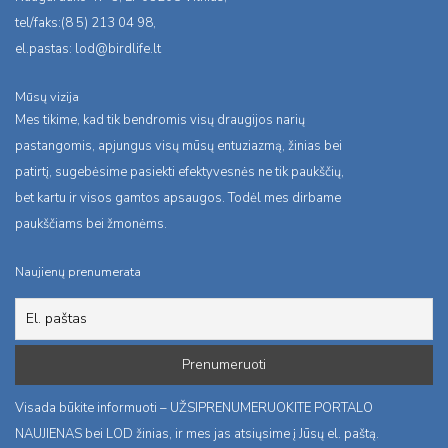
tel/faks:(8 5) 213 04 98,
el.pastas:
lod@birdlife.lt
Mūsų vizija
Mes tikime, kad tik bendromis visų draugijos narių
pastangomis, apjungus visų mūsų entuziazmą, žinias bei
patirtį, sugebėsime pasiekti efektyvesnės ne tik paukščių,
bet kartu ir visos gamtos apsaugos. Todėl mes dirbame
paukščiams bei žmonėms.
Naujienų prenumerata
Visada būkite informuoti – UŽSIPRENUMERUOKITE PORTALO
NAUJIENAS bei LOD žinias, ir mes jas atsiųsime į Jūsų el. paštą.