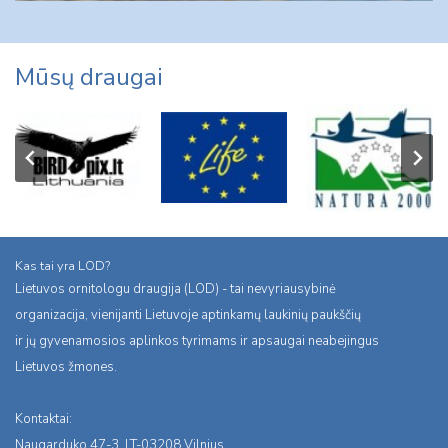
Mūsų draugai
Kas tai yra LOD?
Lietuvos ornitologu draugija (LOD) - tai nevyriausybinė
organizacija, vienijanti Lietuvoje aptinkamų laukinių paukščių
ir jų gyvenamosios aplinkos tyrimams ir apsaugai neabejingus
Lietuvos žmones.
Kontaktai:
Naugarduko 47-3, LT-03208 Vilnius,