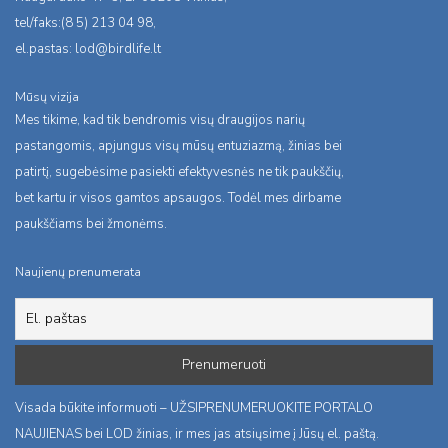
tel/faks:(8 5) 213 04 98,
el.pastas:
lod@birdlife.lt
Mūsų vizija
Mes tikime, kad tik bendromis visų draugijos narių
pastangomis, apjungus visų mūsų entuziazmą, žinias bei
patirtį, sugebėsime pasiekti efektyvesnės ne tik paukščių,
bet kartu ir visos gamtos apsaugos. Todėl mes dirbame
paukščiams bei žmonėms.
Naujienų prenumerata
Visada būkite informuoti – UŽSIPRENUMERUOKITE PORTALO
NAUJIENAS bei LOD žinias, ir mes jas atsiųsime į Jūsų el. paštą.