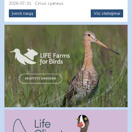
2026-07-31
Circus cyaneus
Įvesti naują
Visi stebėjimai