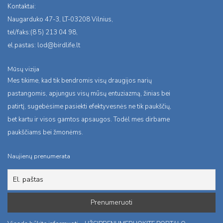
Kontaktai:
Naugarduko 47-3, LT-03208 Vilnius,
tel/faks:(8 5) 213 04 98,
el.pastas:
lod@birdlife.lt
Mūsų vizija
Mes tikime, kad tik bendromis visų draugijos narių
pastangomis, apjungus visų mūsų entuziazmą, žinias bei
patirtį, sugebėsime pasiekti efektyvesnės ne tik paukščių,
bet kartu ir visos gamtos apsaugos. Todėl mes dirbame
paukščiams bei žmonėms.
Naujienų prenumerata