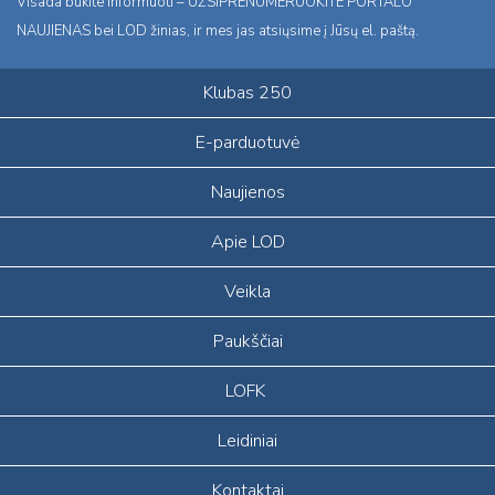
Visada būkite informuoti – UŽSIPRENUMERUOKITE PORTALO
NAUJIENAS bei LOD žinias, ir mes jas atsiųsime į Jūsų el. paštą.
Klubas 250
E-parduotuvė
Naujienos
Apie LOD
Veikla
Paukščiai
LOFK
Leidiniai
Kontaktai