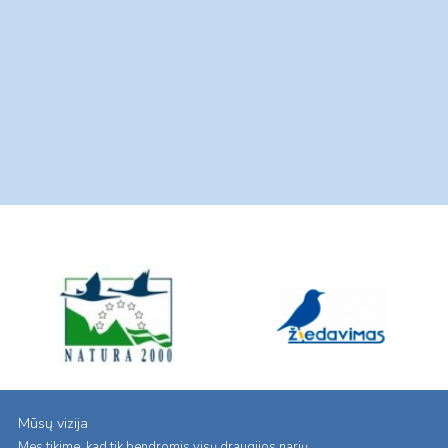
Mūsų vizija
Mes tikime, kad tik bendromis visų draugijos narių