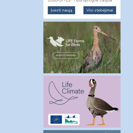
2026-07-29
Hydroprogne caspia
Įvesti naują
Visi stebėjimai