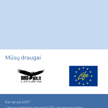
Mūsų draugai
Kas tai yra LOD?
Lietuvos ornitologu draugija (LOD) - tai nevyriausybinė