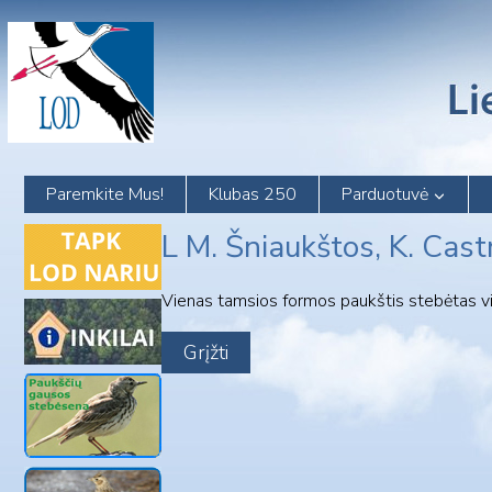
Skip
to
content
Paremkite Mus!
Klubas 250
Parduotuvė
L M. Šniaukštos, K. Cast
Vienas tamsios formos paukštis stebėtas virš