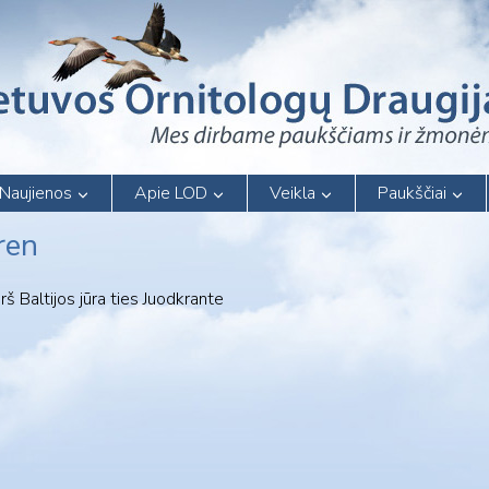
Naujienos
Apie LOD
Veikla
Paukščiai
ren
 Baltijos jūra ties Juodkrante