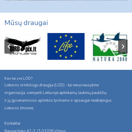
Mūsų draugai
Kas tai yra LOD?
Lietuvos ornitologu draugija (LOD) - tai nevyriausybinė
organizacija, vienijanti Lietuvoje aptinkamų laukinių paukščių
ir jų gyvenamosios aplinkos tyrimams ir apsaugai neabejingus
Lietuvos žmones.
Kontaktai:
Naugarduko 47-3, LT-03208 Vilnius,