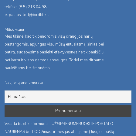
tel/faks:(8 5) 213 04 98,
el.pastas:
lod@birdlife.lt
Mūsų vizija
Mes tikime, kad tik bendromis visų draugijos narių
pastangomis, apjungus visų mūsų entuziazmą, žinias bei
patirtį, sugebėsime pasiekti efektyvesnės ne tik paukščių,
bet kartu ir visos gamtos apsaugos. Todėl mes dirbame
paukščiams bei žmonėms.
Naujienų prenumerata
Visada būkite informuoti – UŽSIPRENUMERUOKITE PORTALO
NAUJIENAS bei LOD žinias, ir mes jas atsiųsime į Jūsų el. paštą.