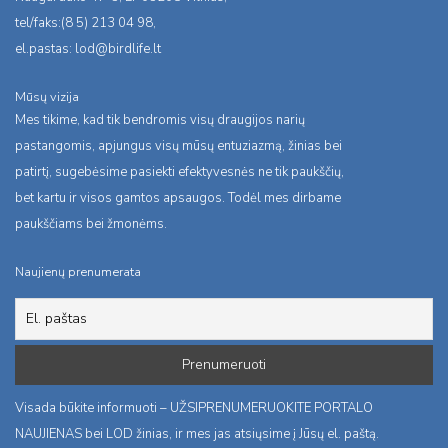
tel/faks:(8 5) 213 04 98,
el.pastas:
lod@birdlife.lt
Mūsų vizija
Mes tikime, kad tik bendromis visų draugijos narių
pastangomis, apjungus visų mūsų entuziazmą, žinias bei
patirtį, sugebėsime pasiekti efektyvesnės ne tik paukščių,
bet kartu ir visos gamtos apsaugos. Todėl mes dirbame
paukščiams bei žmonėms.
Naujienų prenumerata
Visada būkite informuoti – UŽSIPRENUMERUOKITE PORTALO
NAUJIENAS bei LOD žinias, ir mes jas atsiųsime į Jūsų el. paštą.