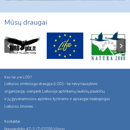
Mūsų draugai
Kas tai yra LOD?
Lietuvos ornitologu draugija (LOD) - tai nevyriausybinė
organizacija, vienijanti Lietuvoje aptinkamų laukinių paukščių
ir jų gyvenamosios aplinkos tyrimams ir apsaugai neabejingus
Lietuvos žmones.
Kontaktai:
Naugarduko 47-3, LT-03208 Vilnius,