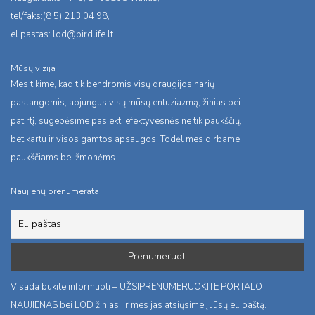
tel/faks:(8 5) 213 04 98,
el.pastas:
lod@birdlife.lt
Mūsų vizija
Mes tikime, kad tik bendromis visų draugijos narių
pastangomis, apjungus visų mūsų entuziazmą, žinias bei
patirtį, sugebėsime pasiekti efektyvesnės ne tik paukščių,
bet kartu ir visos gamtos apsaugos. Todėl mes dirbame
paukščiams bei žmonėms.
Naujienų prenumerata
Visada būkite informuoti – UŽSIPRENUMERUOKITE PORTALO
NAUJIENAS bei LOD žinias, ir mes jas atsiųsime į Jūsų el. paštą.