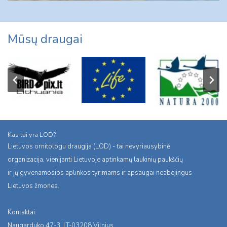
Mūsų draugai
Kas tai yra LOD?
Lietuvos ornitologu draugija (LOD) - tai nevyriausybinė
organizacija, vienijanti Lietuvoje aptinkamų laukinių paukščių
ir jų gyvenamosios aplinkos tyrimams ir apsaugai neabejingus
Lietuvos žmones.
Kontaktai:
Naugarduko 47-3, LT-03208 Vilnius,