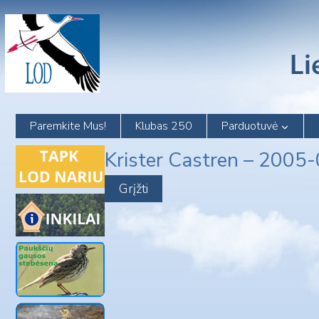
Skip
to
content
Paremkite Mus!
Klubas 250
Parduotuvė
Krister Castren – 2005