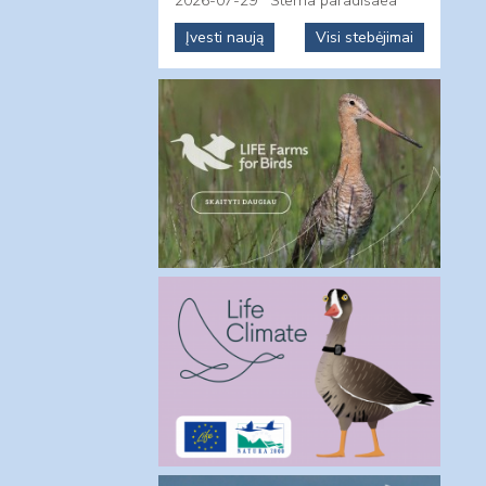
2026-07-29
Sterna paradisaea
Įvesti naują
Visi stebėjimai