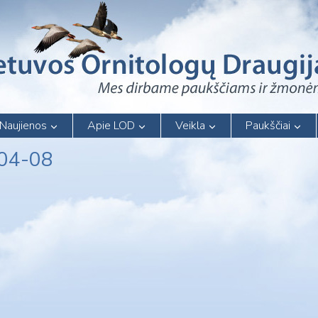
Naujienos
Apie LOD
Veikla
Paukščiai
-04-08