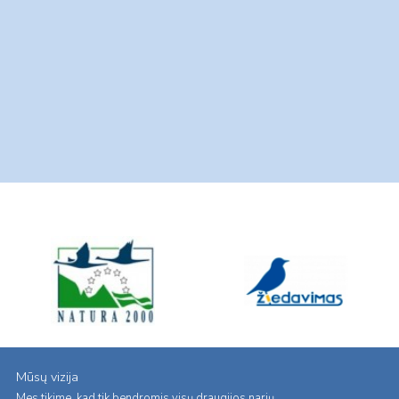
Mūsų vizija
Mes tikime, kad tik bendromis visų draugijos narių