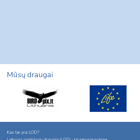
Mūsų draugai
Kas tai yra LOD?
Lietuvos ornitologu draugija (LOD) - tai nevyriausybinė