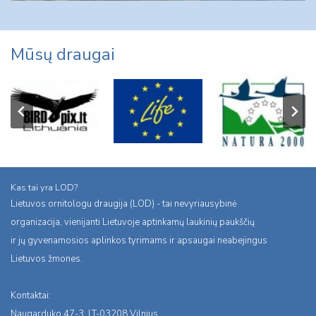
Mūsų draugai
Kas tai yra LOD?
Lietuvos ornitologu draugija (LOD) - tai nevyriausybinė
organizacija, vienijanti Lietuvoje aptinkamų laukinių paukščių
ir jų gyvenamosios aplinkos tyrimams ir apsaugai neabejingus
Lietuvos žmones.
Kontaktai:
Naugarduko 47-3, LT-03208 Vilnius,