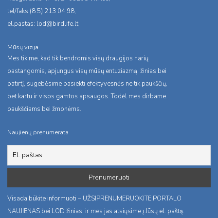
tel/faks:(8 5) 213 04 98,
el.pastas:
lod@birdlife.lt
Mūsų vizija
Mes tikime, kad tik bendromis visų draugijos narių
pastangomis, apjungus visų mūsų entuziazmą, žinias bei
patirtį, sugebėsime pasiekti efektyvesnės ne tik paukščių,
bet kartu ir visos gamtos apsaugos. Todėl mes dirbame
paukščiams bei žmonėms.
Naujienų prenumerata
Visada būkite informuoti – UŽSIPRENUMERUOKITE PORTALO
NAUJIENAS bei LOD žinias, ir mes jas atsiųsime į Jūsų el. paštą.