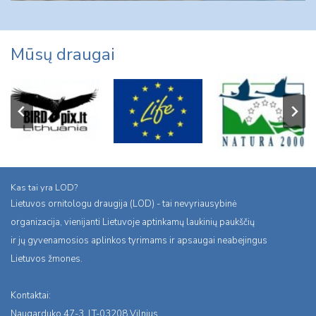
Mūsų draugai
Kas tai yra LOD?
Lietuvos ornitologu draugija (LOD) - tai nevyriausybinė
organizacija, vienijanti Lietuvoje aptinkamų laukinių paukščių
ir jų gyvenamosios aplinkos tyrimams ir apsaugai neabejingus
Lietuvos žmones.
Kontaktai:
Naugarduko 47-3, LT-03208 Vilnius,