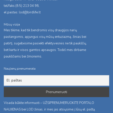
tel/faks:(8 5) 213 04 98,
el.pastas:
lod@birdlife.lt
Mūsų vizija
Mes tikime, kad tik bendromis visų draugijos narių
pastangomis, apjungus visų mūsų entuziazmą, žinias bei
patirtį, sugebėsime pasiekti efektyvesnės ne tik paukščių,
bet kartu ir visos gamtos apsaugos. Todėl mes dirbame
paukščiams bei žmonėms.
Naujienų prenumerata
Visada būkite informuoti – UŽSIPRENUMERUOKITE PORTALO
NAUJIENAS bei LOD žinias, ir mes jas atsiųsime į Jūsų el. paštą.