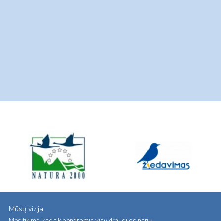
Mūsų vizija
Mes tikime, kad tik bendromis visų draugijos narių