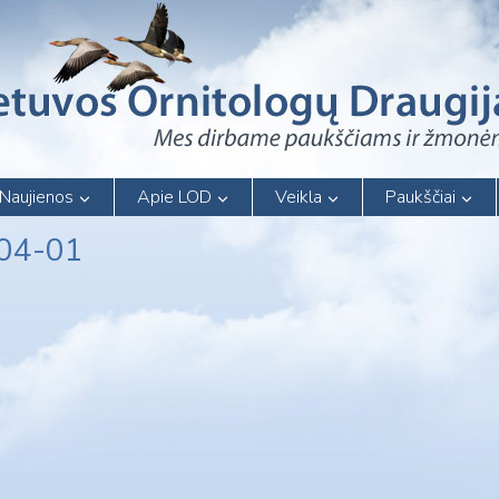
Naujienos
Apie LOD
Veikla
Paukščiai
-04-01