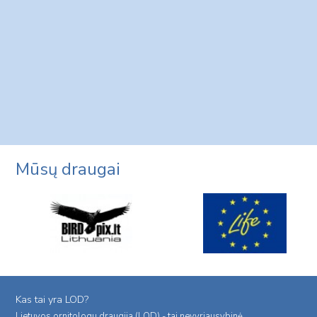
Mūsų draugai
Kas tai yra LOD?
Lietuvos ornitologu draugija (LOD) - tai nevyriausybinė