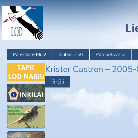
Skip
to
content
Paremkite Mus!
Klubas 250
Parduotuvė
Krister Castren – 2005