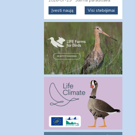
2026-07-29
Sterna paradisaea
Įvesti naują
Visi stebėjimai