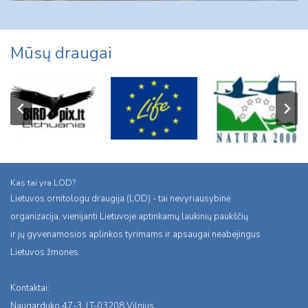
Mūsų draugai
Kas tai yra LOD?
Lietuvos ornitologu draugija (LOD) - tai nevyriausybinė
organizacija, vienijanti Lietuvoje aptinkamų laukinių paukščių
ir jų gyvenamosios aplinkos tyrimams ir apsaugai neabejingus
Lietuvos žmones.
Kontaktai:
Naugarduko 47-3, LT-03208 Vilnius,