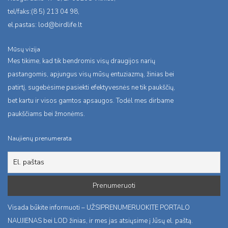
tel/faks:(8 5) 213 04 98,
el.pastas:
lod@birdlife.lt
Mūsų vizija
Mes tikime, kad tik bendromis visų draugijos narių
pastangomis, apjungus visų mūsų entuziazmą, žinias bei
patirtį, sugebėsime pasiekti efektyvesnės ne tik paukščių,
bet kartu ir visos gamtos apsaugos. Todėl mes dirbame
paukščiams bei žmonėms.
Naujienų prenumerata
Visada būkite informuoti – UŽSIPRENUMERUOKITE PORTALO
NAUJIENAS bei LOD žinias, ir mes jas atsiųsime į Jūsų el. paštą.