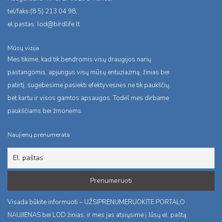
tel/faks:(8 5) 213 04 98,
el.pastas:
lod@birdlife.lt
Mūsų vizija
Mes tikime, kad tik bendromis visų draugijos narių
pastangomis, apjungus visų mūsų entuziazmą, žinias bei
patirtį, sugebėsime pasiekti efektyvesnės ne tik paukščių,
bet kartu ir visos gamtos apsaugos. Todėl mes dirbame
paukščiams bei žmonėms.
Naujienų prenumerata
Visada būkite informuoti – UŽSIPRENUMERUOKITE PORTALO
NAUJIENAS bei LOD žinias, ir mes jas atsiųsime į Jūsų el. paštą.