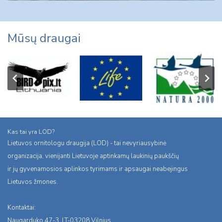
Mūsų draugai
Kas tai yra LOD?
Lietuvos ornitologu draugija (LOD) - tai nevyriausybinė
organizacija, vienijanti Lietuvoje aptinkamų laukinių paukščių
ir jų gyvenamosios aplinkos tyrimams ir apsaugai neabejingus
Lietuvos žmones.
Kontaktai:
Naugarduko 47-3, LT-03208 Vilnius,