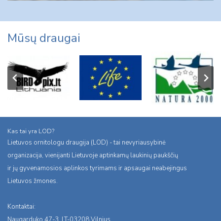
Mūsų draugai
Kas tai yra LOD?
Lietuvos ornitologu draugija (LOD) - tai nevyriausybinė
organizacija, vienijanti Lietuvoje aptinkamų laukinių paukščių
ir jų gyvenamosios aplinkos tyrimams ir apsaugai neabejingus
Lietuvos žmones.
Kontaktai:
Naugarduko 47-3, LT-03208 Vilnius,