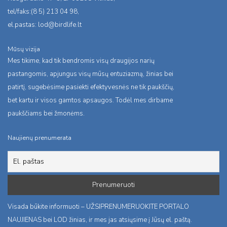
tel/faks:(8 5) 213 04 98,
el.pastas:
lod@birdlife.lt
Mūsų vizija
Mes tikime, kad tik bendromis visų draugijos narių
pastangomis, apjungus visų mūsų entuziazmą, žinias bei
patirtį, sugebėsime pasiekti efektyvesnės ne tik paukščių,
bet kartu ir visos gamtos apsaugos. Todėl mes dirbame
paukščiams bei žmonėms.
Naujienų prenumerata
Visada būkite informuoti – UŽSIPRENUMERUOKITE PORTALO
NAUJIENAS bei LOD žinias, ir mes jas atsiųsime į Jūsų el. paštą.