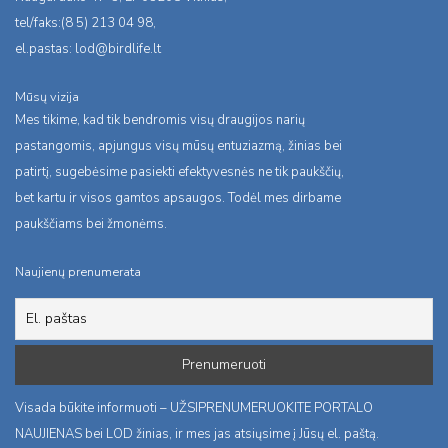
tel/faks:(8 5) 213 04 98,
el.pastas:
lod@birdlife.lt
Mūsų vizija
Mes tikime, kad tik bendromis visų draugijos narių
pastangomis, apjungus visų mūsų entuziazmą, žinias bei
patirtį, sugebėsime pasiekti efektyvesnės ne tik paukščių,
bet kartu ir visos gamtos apsaugos. Todėl mes dirbame
paukščiams bei žmonėms.
Naujienų prenumerata
Visada būkite informuoti – UŽSIPRENUMERUOKITE PORTALO
NAUJIENAS bei LOD žinias, ir mes jas atsiųsime į Jūsų el. paštą.