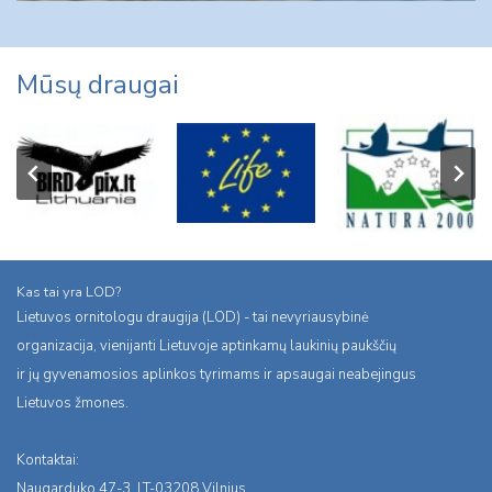
Mūsų draugai
Kas tai yra LOD?
Lietuvos ornitologu draugija (LOD) - tai nevyriausybinė
organizacija, vienijanti Lietuvoje aptinkamų laukinių paukščių
ir jų gyvenamosios aplinkos tyrimams ir apsaugai neabejingus
Lietuvos žmones.
Kontaktai:
Naugarduko 47-3, LT-03208 Vilnius,